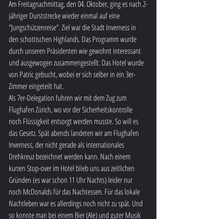
Am Freitagnachmittag, den 04. Oktober, ging es nach 2-
jähriger Durststrecke wieder einmal auf eine 
"Jungschützenreise". Ziel war die Stadt Inverness in 
den schottischen Highlands. Das Programm wurde 
durch unseren Präsidenten wie gewohnt interessant 
und ausgewogen zusammengestellt. Das Hotel wurde 
von Patric gebucht, wobei er sich selber in ein 3er-
Zimmer eingeteilt hat.
Als 7er-Delegation fuhren wir mit dem Zug zum 
Flughafen Zürich, wo vor der Sicherheitskontrolle 
noch Flüssigkeit entsorgt werden musste. So will es 
das Gesetz. Spät abends landeten wir am Flughafen 
Inverness, der nicht gerade als internationales 
Drehkreuz bezeichnet werden kann. Nach einem 
kurzen Stop-over im Hotel blieb uns aus zeitlichen 
Gründen (es war schon 11 Uhr Nachts) leider nur 
noch McDonalds für das Nachtessen. Für das lokale 
Nachtleben war es allerdings noch nicht zu spät. Und 
so konnte man bei einem Bier (Ale) und guter Musik 