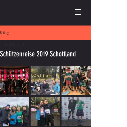
Beitrag
Alle Beiträge
Schützenreise 2019 Schottland
Alle Beiträge
News