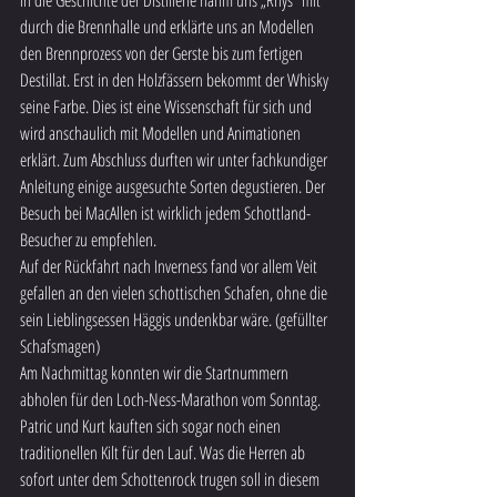
in die Geschichte der Distillerie nahm uns „Rhys“ mit 
durch die Brennhalle und erklärte uns an Modellen 
den Brennprozess von der Gerste bis zum fertigen 
Destillat. Erst in den Holzfässern bekommt der Whisky 
seine Farbe. Dies ist eine Wissenschaft für sich und 
wird anschaulich mit Modellen und Animationen 
erklärt. Zum Abschluss durften wir unter fachkundiger 
Anleitung einige ausgesuchte Sorten degustieren. Der 
Besuch bei MacAllen ist wirklich jedem Schottland-
Besucher zu empfehlen. 
Auf der Rückfahrt nach Inverness fand vor allem Veit 
gefallen an den vielen schottischen Schafen, ohne die 
sein Lieblingsessen Häggis undenkbar wäre. (gefüllter 
Schafsmagen)
Am Nachmittag konnten wir die Startnummern 
abholen für den Loch-Ness-Marathon vom Sonntag. 
Patric und Kurt kauften sich sogar noch einen 
traditionellen Kilt für den Lauf. Was die Herren ab 
sofort unter dem Schottenrock trugen soll in diesem 