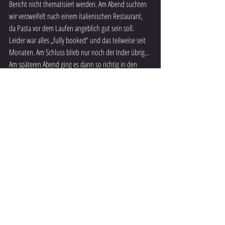
Bericht nicht thematisiert werden. Am Abend suchten 
wir verzweifelt nach einem italienischen Restaurant, 
da Pasta vor dem Laufen angeblich gut sein soll. 
Leider war alles „fully booked“ und das teilweise seit 
Monaten. Am Schluss blieb nur noch der Inder übrig… 
Am späteren Abend ging es dann so richtig in den 
Ausgang, ideal für den Marathon am Sonntagmorgen. 
Um 07.15 stiegen die 4 Läufer in einen der zahlreichen 
Busse, die uns nach einer Stunde Fahrzeit in der 
Wildnis absetzten. Die Wetterbedingungen waren 
garstig und die Infrastruktur dürftig. Um 10.00 war es 
dann soweit und wir liefen die 42km dem LochNess 
entlang zurück nach Inverness. Einfach ein 
unvergessliches Erlebnis. Patric war nach 3.5 Std. 
schon fertig. Alle 4 haben den Marathon erfolgreich 
beendet. Respekt. Am Abend war dann Erholung 
angesagt. 
Am nächsten Tag gab es dann noch einen kurzen 