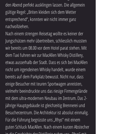
den Abend perfekt ausklingen lassen. Die allgemein 
gültige Regel: „Briten kleiden sich dem Wetter 
entsprechend“, konnten wir nicht immer ganz 
nachvollziehen. 
Nach einem strengen Reisetag wollte es keiner der 
Jungschützen mehr übertreiben, schliesslich mussten 
wir bereits um 08.00 vor dem Hotel parat stehen. Mit 
dem Taxi fuhren wir zur MacAllen Whisky Distillery, 
etwas ausserhalb der Stadt. Dass es sich bei MacAllen 
nicht um irgendeinen Whisky handelt, wurde einem 
bereits auf dem Parkplatz bewusst. Nicht nur, dass 
einige Besucher mit teuren Sportwagen anreisten, 
vielmehr beeindruckte uns das riesige Firmengelände 
mit dem ultra-modernen Neubau im Zentrum. Das 2-
jährige Hauptgebäude ist gleichzeitig Brennerei und 
Besucherzentrum. Die Architektur ist absolut einmalig. 
Für die Führung begrüsste uns „Rhys“ mit einem 
guten Schluck MacAllen. Nach einem kurzen Abstecher 